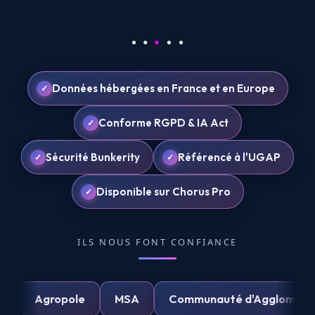
Données hébergées en France et en Europe
Conforme RGPD & IA Act
Sécurité Bunkerity
Référencé à l'UGAP
Disponible sur Chorus Pro
ILS NOUS FONT CONFIANCE
UPSA
Agropole
MSA
Communauté d'Agglomé