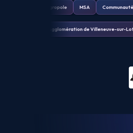
rimever
UPSA
Agropole
MSA
Communau
Communauté d'Agglomération de Villeneuve-sur-Lot