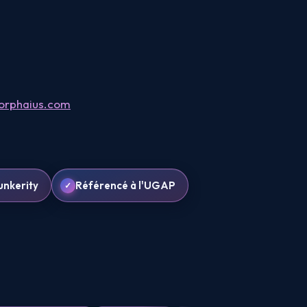
rphaius.com
unkerity
Référencé à l'UGAP