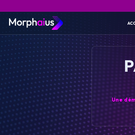
AC
P
Une dém