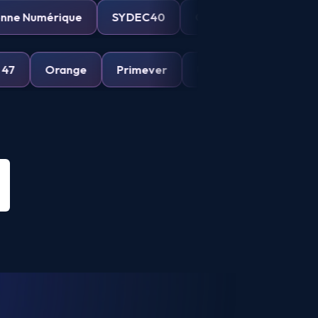
Garonne Numérique
SYDEC40
CCI 47
Oran
Orange
Primever
UPSA
Agropole