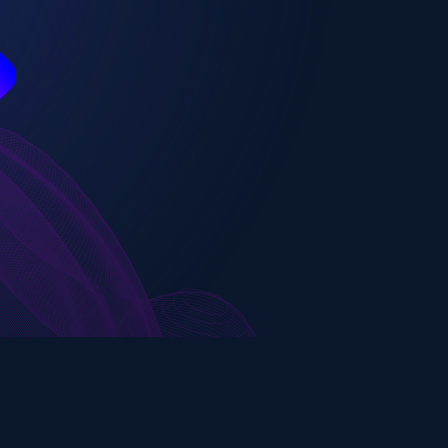
-
-
-
CONTACT
MENTIONS LÉGALES
CGV-CGU
RGPD