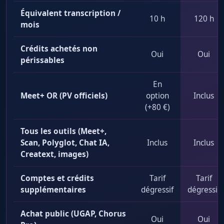
Équivalent transcription /
10 h
120 h
mois
Crédits achetés non
Oui
Oui
périssables
En
Meet+ OR (PV officiels)
option
Inclus
(+80 €)
Tous les outils (Meet+,
Scan, Polyglot, Chat IA,
Inclus
Inclus
Creatext, images)
Comptes et crédits
Tarif
Tarif
supplémentaires
dégressif
dégressif
Achat public (UGAP, Chorus
Oui
Oui