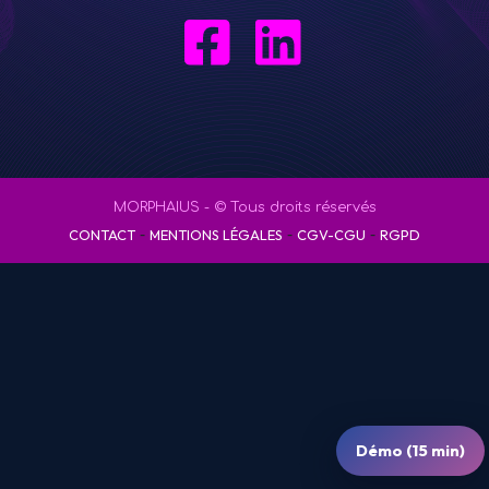
MORPHAIUS - © Tous droits réservés
-
-
-
CONTACT
MENTIONS LÉGALES
CGV-CGU
RGPD
Démo (15 min)