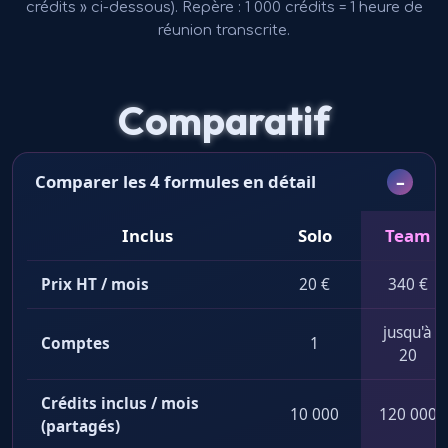
crédits » ci-dessous). Repère : 1 000 crédits = 1 heure de
réunion transcrite.
Comparatif
Comparer les 4 formules en détail
Inclus
Solo
Team
Comparatif des formules Morphaius
Prix HT / mois
20 €
340 €
jusqu'à
Comptes
1
20
Crédits inclus / mois
10 000
120 000
(partagés)