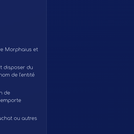
re Morphaius et
et disposer du
nom de l’entité
n de
e emporte
achat ou autres