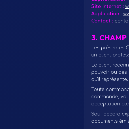
Site internet :
w
Application :
ww
Contact :
conta
3. CHAMP
Les présentes C
un client profes
Le client reconn
pouvoir ou des 
qu’il représente.
Toute commande,
commande, valid
acceptation ple
Sauf accord exp
documents émis 