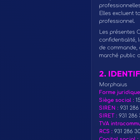
professionnelles
Elles excluent 
professionnel.
Les présentes CG
confidentialité,
de commande, de
marché public ou
2. IDENTI
Morphaius
Forme juridique
Siège social :
15
SIREN :
931 286
SIRET :
931 286 
TVA intracommu
RCS :
931 286 30
Capital social :