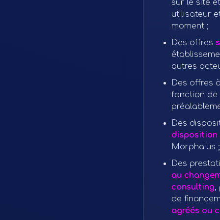
sur le site 
utilisateur 
moment ;
Des offres
s
établisseme
autres acteu
Des offres 
fonction de
préalableme
Des disposi
disposition
Morphaius ;
Des prestat
au changeme
consulting
,
de financem
agréés ou ce