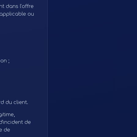
t dans l’offre
 applicable ou
on ;
 du client.
itime,
d’incident de
e de