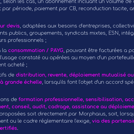
et, selon les cas, un abonnement incluant un volume de 
et par période, paiement par CB, reconduction tacite, a
ur devis
, adaptées aux besoins d’entreprises, collectivi
nts publics, groupements, syndicats mixtes, ESN, intég
rs professionnels ;
à la
consommation / PAYG
, pouvant être facturées a po
 l’usage constaté ou opérées au moyen d’un portefeuill
nt acheté ;
tifs de
distribution, revente, déploiement mutualisé ou
 à grande échelle
, lorsqu’ils font l’objet d’un accord sp
ions de
formation professionnelle, sensibilisation, 
nt, conseil, audit, cadrage, assistance au déploieme
 proposées soit directement par Morphaius, soit, lorsqu
ent ou le cadre réglementaire l’exige,
via des partenair
rtifiés
.