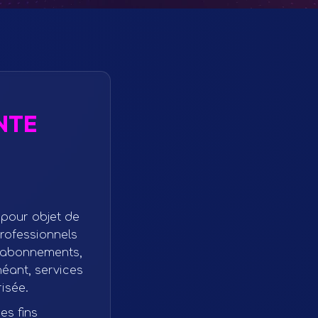
NTE
 pour objet de
professionnels
e, abonnements,
héant, services
isée.
es fins