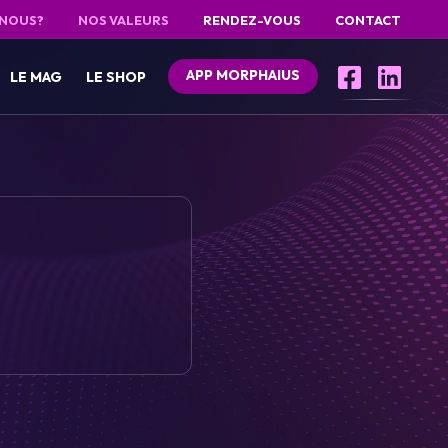
 NOUS?
NOS VALEURS
RENDEZ-VOUS
CONTACT
APP MORPHAIUS
LE MAG
LE SHOP