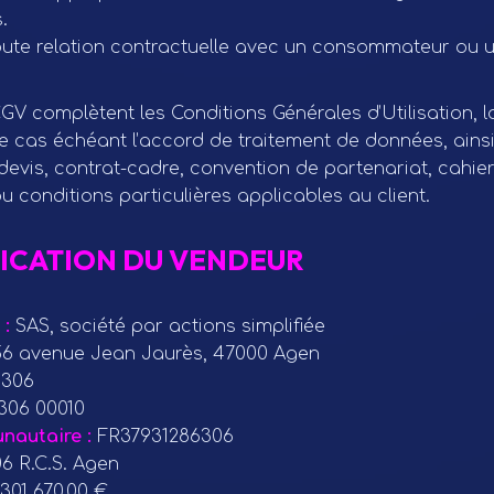
.
toute relation contractuelle avec un consommateur ou 
V complètent les Conditions Générales d’Utilisation, la
 le cas échéant l’accord de traitement de données, ains
vis, contrat-cadre, convention de partenariat, cahie
 conditions particulières applicables au client.
FICATION DU VENDEUR
 :
SAS, société par actions simplifiée
6 avenue Jean Jaurès, 47000 Agen
 306
306 00010
nautaire :
FR37931286306
6 R.C.S. Agen
301 670,00 €