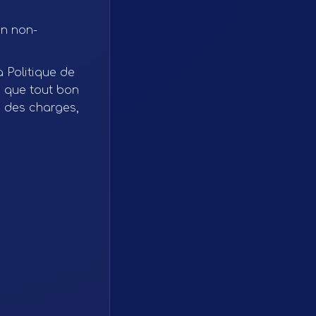
un non-
 Politique de
i que tout bon
r des charges,