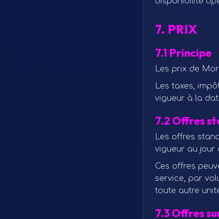
disponibilité op
7. PRIX
7.1 Principe
Les prix de Mor
Les taxes, impôt
vigueur à la dat
7.2 Offres s
Les offres stand
vigueur au jour 
Ces offres peuve
service, par vo
toute autre uni
7.3 Offres su