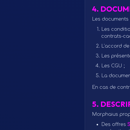
4. DOCUM
Les documents c
Les conditi
contrats-ca
L’accord de 
Les présent
Les CGU ;
La document
En cas de contr
5. DESCR
Morphaius pro
Des offres