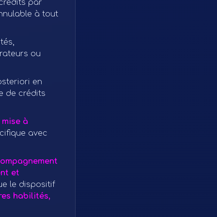
crédits par
nnulable à tout
tés,
rateurs ou
steriori en
e de crédits
 mise à
écifique avec
accompagnement
nt et
e le dispositif
es habilités,