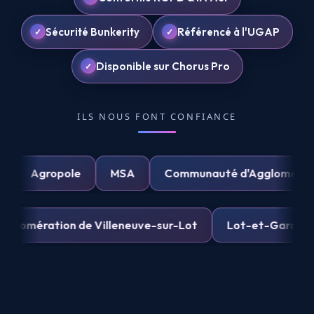
Sécurité Bunkerity
Référencé à l'UGAP
Disponible sur Chorus Pro
ILS NOUS FONT CONFIANCE
PSA
Agropole
MSA
Communauté d'Agglomér
mération de Villeneuve-sur-Lot
Lot-et-Garonne Nu