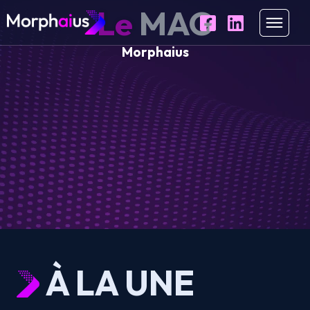
Le
MAG
Morphaius
À LA UNE