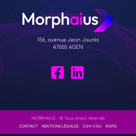
156, avenue Jean Jaurès
47000 AGEN
MORPHAIUS - © Tous droits réservés
-
-
-
CONTACT
MENTIONS LÉGALES
CGV-CGU
RGPD