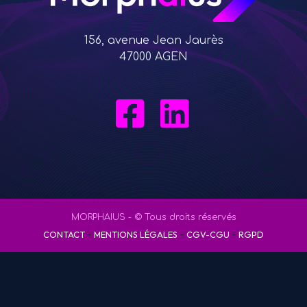
156, avenue Jean Jaurès
47000 AGEN
MORPHAIUS - © Tous droits réservés
-
-
-
CONTACT
MENTIONS LÉGALES
CGV-CGU
RGPD