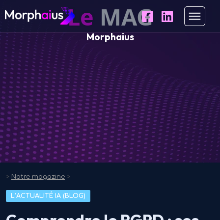
Le
MAG
Morphaius
>
Notre magazine
>
L’ACTUALITÉ IA (BLOG)