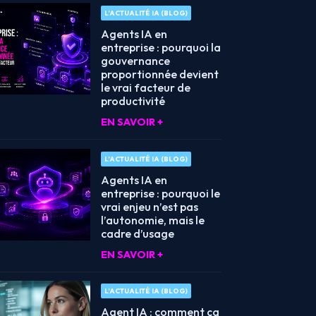
L’ACTUALITÉ IA (BLOG)
Agents IA en
entreprise : pourquoi la
gouvernance
proportionnée devient
le vrai facteur de
productivité
EN SAVOIR +
L’ACTUALITÉ IA (BLOG)
Agents IA en
entreprise : pourquoi le
vrai enjeu n’est pas
l’autonomie, mais le
cadre d’usage
EN SAVOIR +
L’ACTUALITÉ IA (BLOG)
Agent IA : comment ça