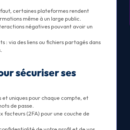
défaut, certaines plateformes rendent
formations même à un large public.
nteractions négatives pouvant avoir un
ts : via des liens ou fichiers partagés dans
.
our sécuriser ses
ts et uniques pour chaque compte, et
mots de passe.
eux facteurs (2FA) pour une couche de
nfidentialité de votre profil et de vos