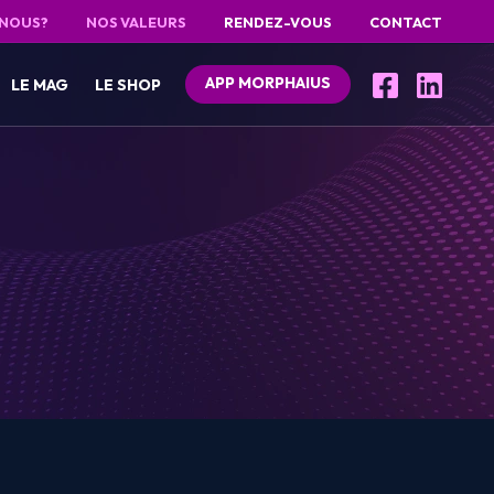
 NOUS?
NOS VALEURS
RENDEZ-VOUS
CONTACT
APP MORPHAIUS
LE MAG
LE SHOP