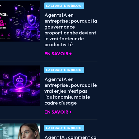
L’ACTUALITÉ IA (BLOG)
Agents IA en
entreprise : pourquoi la
gouvernance
proportionnée devient
le vrai facteur de
productivité
EN SAVOIR +
L’ACTUALITÉ IA (BLOG)
Agents IA en
entreprise : pourquoi le
vrai enjeu n’est pas
l’autonomie, mais le
cadre d’usage
EN SAVOIR +
L’ACTUALITÉ IA (BLOG)
Agent IA : comment ça