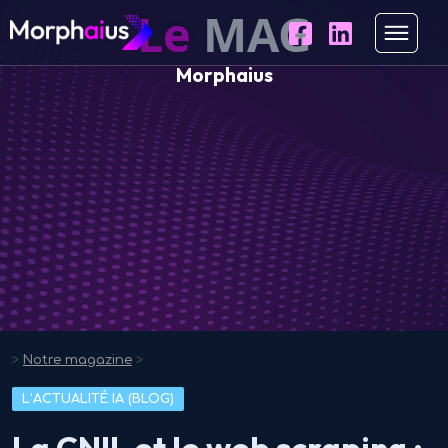
Le
MAG
Morphaius
>
Notre magazine
>
L’ACTUALITÉ IA (BLOG)