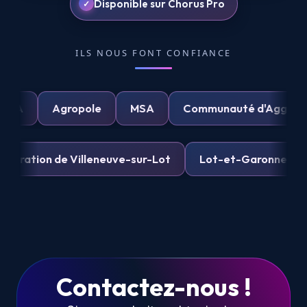
Disponible sur Chorus Pro
ILS NOUS FONT CONFIANCE
r
UPSA
Agropole
MSA
Communauté d'A
n de Villeneuve-sur-Lot
Lot-et-Garonne Numériqu
Contactez-nous !