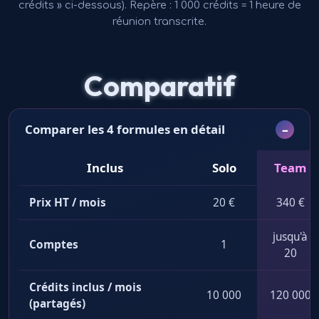
crédits » ci-dessous). Repère : 1 000 crédits = 1 heure de
réunion transcrite.
Comparatif
Comparer les 4 formules en détail
Inclus
Solo
Team
Comparatif des formules Morphaius
Prix HT / mois
20 €
340 €
jusqu'à
Comptes
1
20
Crédits inclus / mois
10 000
120 000
(partagés)