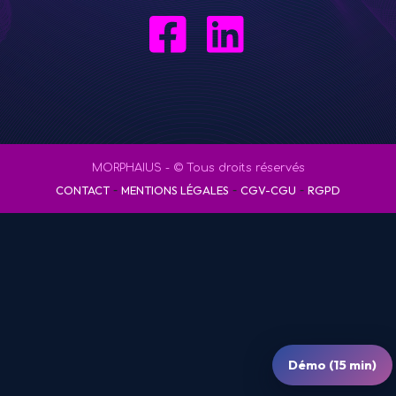
MORPHAIUS - © Tous droits réservés
-
-
-
CONTACT
MENTIONS LÉGALES
CGV-CGU
RGPD
Démo (15 min)