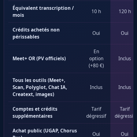
Équivalent transcription /
10 h
120 h
mois
Crédits achetés non
Oui
Oui
périssables
En
Meet+ OR (PV officiels)
option
Inclus
(+80 €)
Tous les outils (Meet+,
Scan, Polyglot, Chat IA,
Inclus
Inclus
Creatext, images)
Comptes et crédits
Tarif
Tarif
supplémentaires
dégressif
dégressif
Achat public (UGAP, Chorus
Oui
Oui