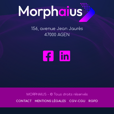
156, avenue Jean Jaurès
47000 AGEN
MORPHAIUS - © Tous droits réservés
-
-
-
CONTACT
MENTIONS LÉGALES
CGV-CGU
RGPD