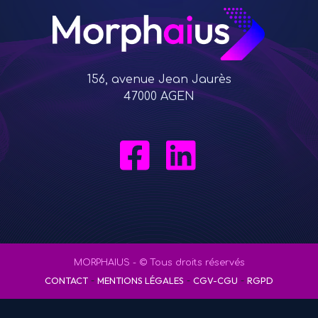
156, avenue Jean Jaurès
47000 AGEN
MORPHAIUS - © Tous droits réservés
-
-
-
CONTACT
MENTIONS LÉGALES
CGV-CGU
RGPD